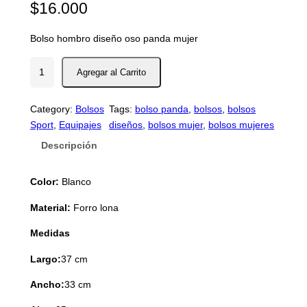
$
16.000
Bolso hombro diseño oso panda mujer
B
o
l
Category:
Bolsos
Tags:
bolso panda
, 
bolsos
, 
bolsos
s
Sport
, 
Equipajes
diseños
, 
bolsos mujer
, 
bolsos mujeres
o
M
Descripción
a
n
Color:
Blanco
o
P
Material:
Forro lona
a
Medidas
n
d
Largo:
37 cm
a
c
Ancho:
33 cm
a