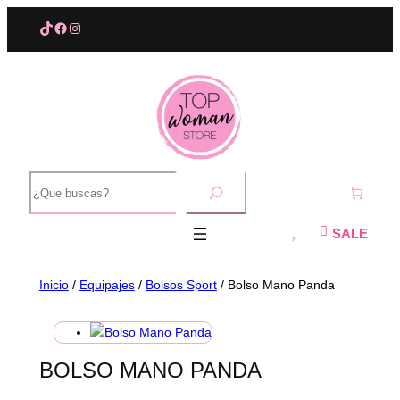
Saltar
TikTok
Facebook
Instagram
al
contenido
B
u
s
c
SALE
a
r
Inicio
/
Equipajes
/
Bolsos Sport
/ Bolso Mano Panda
BOLSO MANO PANDA