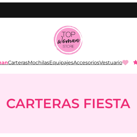
man
Carteras
Mochilas
Equipajes
Accesorios
Vestuario