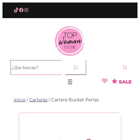
Saltar
TikTok
Facebook
Instagram
al
contenido
B
u
s
SALE
c
a
r
Inicio
/
Carteras
/ Cartera Bucket Perlas