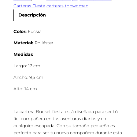
Carteras Fiesta
carteras topwoman
r
a
Descripción
B
u
Color:
Fucsia
c
k
Material:
Poliéster
e
Medidas
t
P
Largo: 17 cm
e
r
Ancho: 9,5 cm
l
Alto: 14 cm
a
s
c
La cartera Bucket fiesta está diseñada para ser tú
a
fiel compañera en tus aventuras diarias y en
n
cualquier escapada. Con su tamaño pequeño es
t
perfecta para ser tu nueva compañera durante esta
i