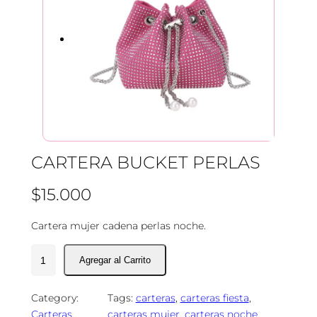
CARTERA BUCKET PERLAS
$
15.000
Cartera mujer cadena perlas noche.
C
a
r
Category:
Tags:
carteras
, 
carteras fiesta
, 
t
Carteras
, 
carteras mujer
, 
carteras noche
, 
e