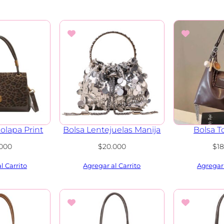
olapa Print
Bolsa Lentejuelas Manija
Bolsa T
.000
$
20.000
$
1