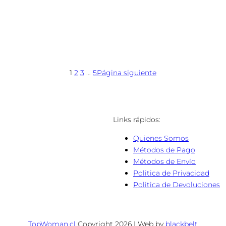
1
2
3
…
5
Página siguiente
Links rápidos:
:
Quienes Somos
Métodos de Pago
Métodos de Envío
Politica de Privacidad
Politica de Devoluciones
TopWoman.cl
Copyright 2026 | Web by
blackbelt