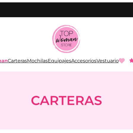
man
Carteras
Mochilas
Equipajes
Accesorios
Vestuario