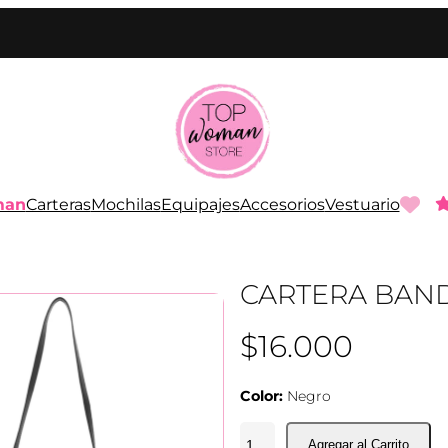
man
Carteras
Mochilas
Equipajes
Accesorios
Vestuario
CARTERA BAN
$
16.000
Color:
Negro
C