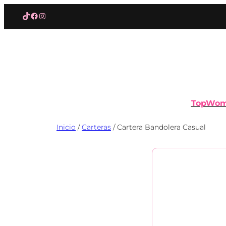
Saltar
TikTok
Facebook
Instagram
al
contenido
TopWo
Inicio
/
Carteras
/ Cartera Bandolera Casual