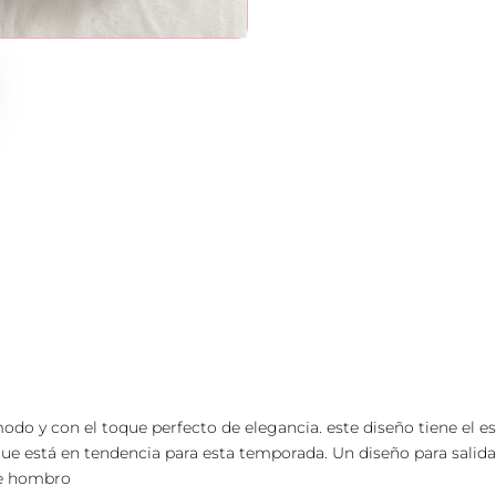
l
c
a
n
t
i
d
a
d
do y con el toque perfecto de elegancia. este diseño tiene el e
que está en tendencia para esta temporada. Un diseño para salidas
de hombro