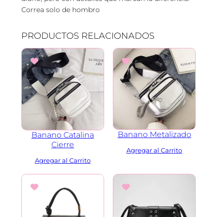
i
Correa solo de hombro
d
a
PRODUCTOS RELACIONADOS
d
Banano Metalizado
Banano Catalina
Cierre