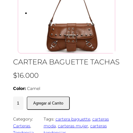
CARTERA BAGUETTE TACHAS
$
16.000
Color:
Camel
C
a
r
Category:
Tags:
cartera baguette
, 
carteras
t
Carteras
, 
moda
, 
carteras mujer
, 
carteras
e
Tendencia
tendencias