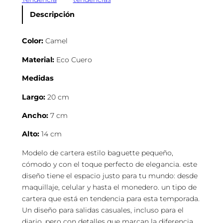
r
a
Descripción
B
a
Color:
Camel
g
u
Material:
Eco Cuero
e
Medidas
t
t
Largo:
20 cm
e
T
Ancho:
7 cm
a
Alto:
14 cm
c
h
Modelo de cartera estilo baguette pequeño,
a
cómodo y con el toque perfecto de elegancia. este
s
diseño tiene el espacio justo para tu mundo: desde
c
maquillaje, celular y hasta el monedero. un tipo de
a
cartera que está en tendencia para esta temporada.
n
Un diseño para salidas casuales, incluso para el
t
diario, pero con detalles que marcan la diferencia.