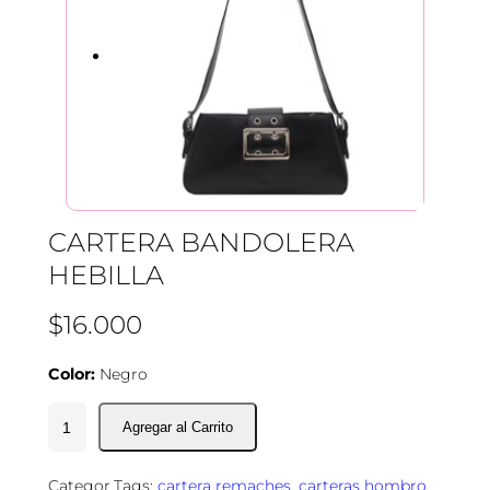
CARTERA BANDOLERA
HEBILLA
$
16.000
Color:
Negro
C
a
r
Categor
Tags:
cartera remaches
, 
carteras hombro
, 
t