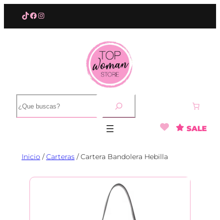
Saltar
TikTok
Facebook
Instagram
al
contenido
B
u
s
SALE
c
a
r
Inicio
/
Carteras
/ Cartera Bandolera Hebilla