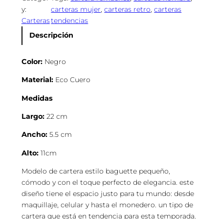
y:
carteras mujer
, 
carteras retro
, 
carteras
e
Carteras
tendencias
r
a
Descripción
B
a
Color:
Negro
n
d
Material:
Eco Cuero
o
Medidas
l
e
Largo:
22 cm
r
a
Ancho:
5.5 cm
H
Alto:
11cm
e
b
Modelo de cartera estilo baguette pequeño,
i
cómodo y con el toque perfecto de elegancia. este
l
diseño tiene el espacio justo para tu mundo: desde
l
maquillaje, celular y hasta el monedero. un tipo de
a
cartera que está en tendencia para esta temporada.