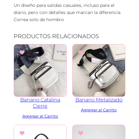
c
Un diseño para salidas casuales, incluso para el
a
diario, pero con detalles que marcan la diferencia.
n
Correa solo de hombro
t
i
PRODUCTOS RELACIONADOS
d
a
d
Banano Metalizado
Banano Catalina
Cierre