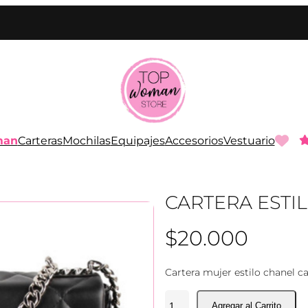
man
Carteras
Mochilas
Equipajes
Accesorios
Vestuario
CARTERA ESTI
$
20.000
Cartera mujer estilo chanel c
C