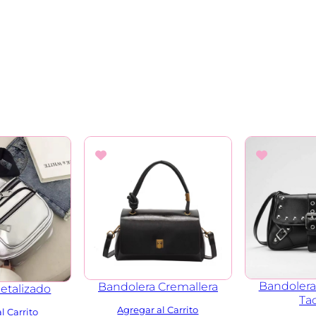
n
t
i
d
a
d
Bandolera
Bandolera Cremallera
etalizado
Ta