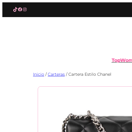
Saltar
TikTok
Facebook
Instagram
al
contenido
TopWo
Inicio
/
Carteras
/ Cartera Estilo Chanel