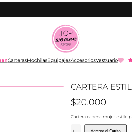
man
Carteras
Mochilas
Equipajes
Accesorios
Vestuario
CARTERA ESTI
$
20.000
Cartera cadena mujer estilo p
C