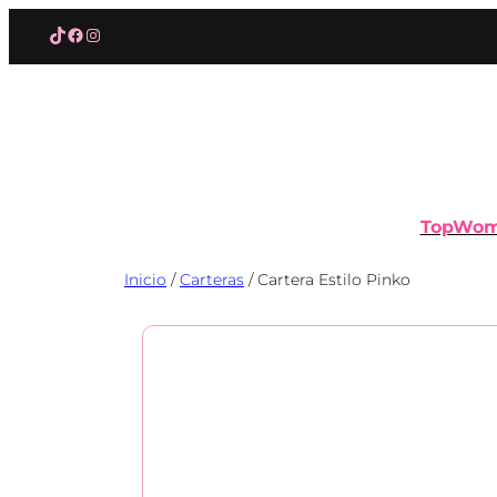
Saltar
TikTok
Facebook
Instagram
al
contenido
TopWo
Inicio
/
Carteras
/ Cartera Estilo Pinko