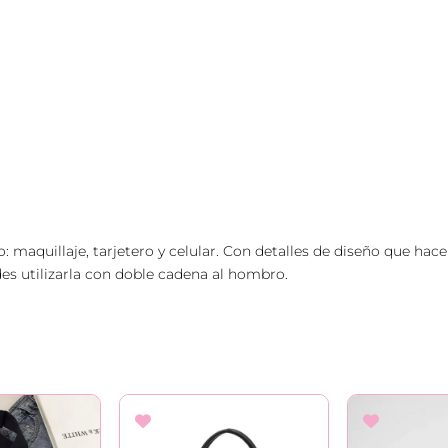
t
i
d
a
d
: maquillaje, tarjetero y celular. Con detalles de diseño que hace
es utilizarla con doble cadena al hombro.