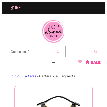
Saltar
TikTok
Facebook
Instagram
al
contenido
B
u
s
SALE
c
a
r
Inicio
/
Carteras
/ Cartera Piel Serpiente