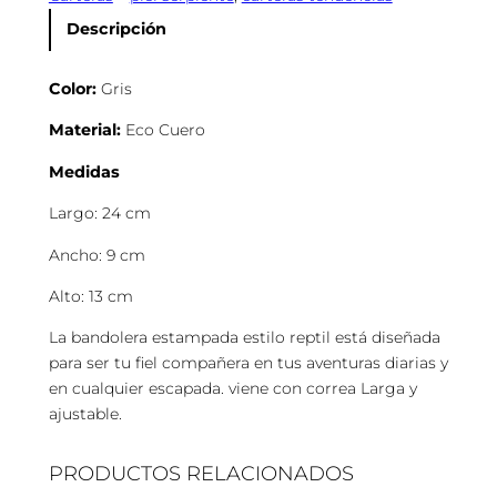
r
Descripción
a
P
Color:
Gris
i
e
Material:
Eco Cuero
l
Medidas
S
e
Largo: 24 cm
r
p
Ancho: 9 cm
i
Alto: 13 cm
e
n
La bandolera estampada estilo reptil está diseñada
t
para ser tu fiel compañera en tus aventuras diarias y
e
en cualquier escapada. viene con correa Larga y
c
ajustable.
a
n
PRODUCTOS RELACIONADOS
t