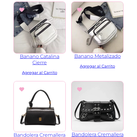
i
d
a
d
Banano Metalizado
Banano Catalina
Cierre
Bandolera Cremallera
Bandolera Cremallera