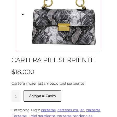
CARTERA PIEL SERPIENTE
$
18.000
Cartera mujer estampado piel serpiente
C
a
r
Category:
Tags:
carteras
, 
carteras mujer
, 
carteras
t
Carteras
piel serpiente
, 
carteras tendencias
e