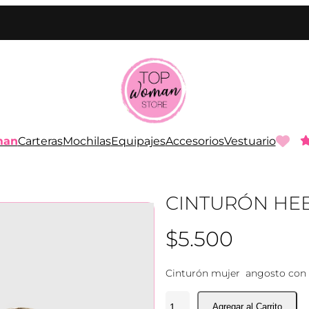
man
Carteras
Mochilas
Equipajes
Accesorios
Vestuario
CINTURÓN HEB
$
5.500
Cinturón mujer angosto con h
C