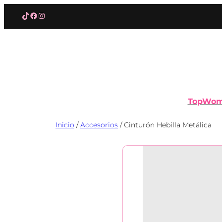
Saltar
TikTok
Facebook
Instagram
al
contenido
TopWo
Inicio
/
Accesorios
/ Cinturón Hebilla Metálica