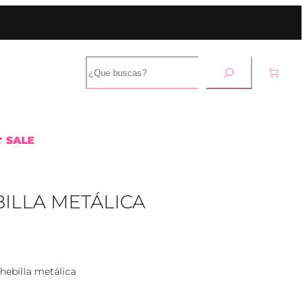
B
u
s
c
a
r
SALE
ILLA METÁLICA
ebilla metálica