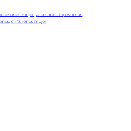
accesorios mujer
, 
accesorios top woman
, 
rones
, 
cinturones mujer