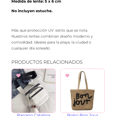
Medida de lente: 5 x 6 cm
e
y
No incluyen estuche.
c
a
n
Más que protección UV: estilo que se nota.
t
Nuestros lentes combinan diseño moderno y
i
comodidad. Ideales para la playa, la ciudad o
d
cualquier dí­a soleado.
a
d
PRODUCTOS RELACIONADOS
Banano Catalina
Bolso Bon Jour