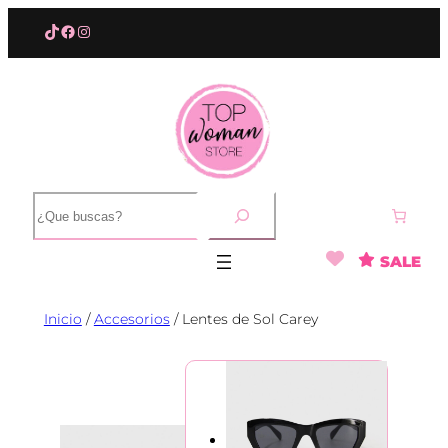
Saltar
TikTok
Facebook
Instagram
al
contenido
B
u
s
SALE
c
a
r
Inicio
/
Accesorios
/ Lentes de Sol Carey