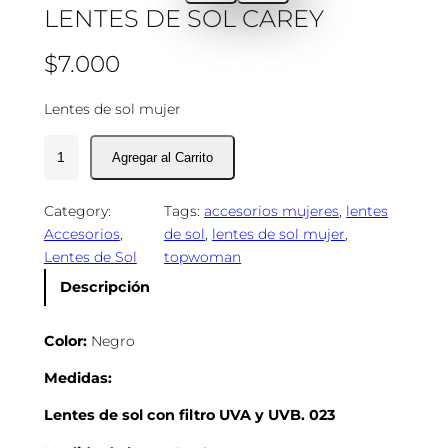
LENTES DE SOL CAREY
$
7.000
Lentes de sol mujer
L
e
n
Category:
Tags:
accesorios mujeres
, 
lentes
t
Accesorios
, 
de sol
, 
lentes de sol mujer
, 
e
Lentes de Sol
topwoman
s
d
Descripción
e
S
Color:
Negro
o
l
Medidas:
C
Lentes de sol con filtro UVA y UVB. 023
a
r