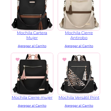
Mochila Cartera
Mochila Cierre
Mujer
Antirobo
Mochila Cierre mujer
Mochila Versátil Print