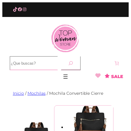
Saltar
TikTok
Facebook
Instagram
al
contenido
B
u
s
SALE
c
a
r
Inicio
/
Mochilas
/ Mochila Convertible Cierre