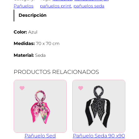
Pañuelos
pañuelos print
, 
pañuelos seda
e
l
Descripción
o
A
Color:
Azul
z
u
Medidas:
70 x 70 cm
l
Material:
Seda
P
r
i
PRODUCTOS RELACIONADOS
n
t
7
0
×
7
0
c
a
Pañuelo Sed
Pañuelo Seda 90 x90