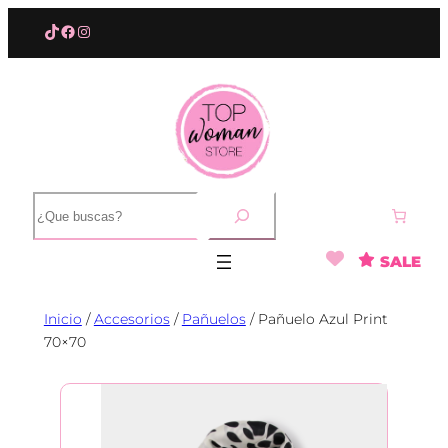
Saltar
TikTok
Facebook
Instagram
al
contenido
B
u
s
SALE
c
a
r
Inicio
/
Accesorios
/
Pañuelos
/ Pañuelo Azul Print
70×70