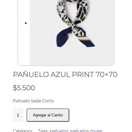
PAÑUELO AZUL PRINT 70×70
$
5.500
Pañuelo Seda Corto
P
a
ñ
Category:
Tags:
pañuelos
, 
pañuelos mujer
, 
u