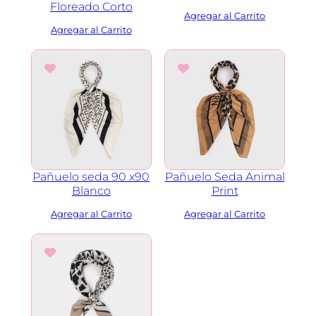
Floreado Corto
n
t
i
d
a
d
Pañuelo seda 90 x90
Pañuelo Seda Animal
Blanco
Print