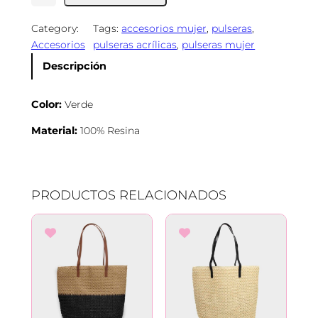
l
Category:
Tags:
accesorios mujer
, 
pulseras
, 
s
Accesorios
pulseras acrílicas
, 
pulseras mujer
e
r
Descripción
a
A
Color:
Verde
c
r
Material:
100% Resina
í
l
i
c
PRODUCTOS RELACIONADOS
a
c
a
n
t
i
d