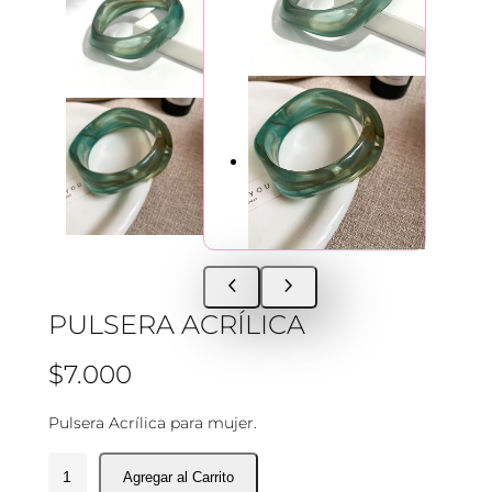
PULSERA ACRÍLICA
$
7.000
Pulsera Acrílica para mujer.
P
u