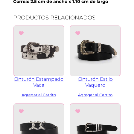
Correa: 2.5 cm de ancho x 1.10 cm de largo
o
V
PRODUCTOS RELACIONADOS
a
c
a
c
a
n
t
i
d
Cinturón Estampado
Cinturón Estilo
a
Vaca
Vaquero
d