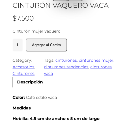
CINTURÓN VAQUERO VACA
$
7.500
Cinturón mujer vaquero
C
i
n
Category:
Tags:
cinturones
, 
cinturones mujer
, 
t
Accesorios
, 
cinturones tendencias
, 
cinturones
u
Cinturones
vaca
r
ó
Descripción
n
V
Color:
Café estilo vaca
a
q
Medidas
u
Hebilla: 4.5 cm de ancho x 5 cm de largo
e
r